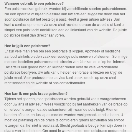
Wanneer gebruik je een polsbrace?
Een polsbrace kan gebruikt worden bij verschillende soorten polsproblemen.
Na een operatie of bij een blessure kan uw arts een suggestie doen van het
soort polsbrace dat het beste bij u past. Heeft u geen artsen advies? Dan
kunt u contact opnemen via onze chat rechtsonderaan de website of kunt u
simpel een polsklacht aanklikken aan de linkerkant van de website. De juiste
polsbrace komt dan direct naar voren.
Hoe krijg ik een polsbrace?
Er zijn vele manieren om een ​​polsbrace te krijgen. Apotheek of medische
aanbod winkels bieden vaak eenvoudige pols mouwen of steunen. Sommige
mensen bestellen polsbraces rechtstreeks van fabrikanten of op het internet.
Uw arts is een goede bron en kunnen weten over de vele verschillende
polsbrace bedrijven. Uw arts kan u helpen een brace te kiezen en krijgt de
juiste maat. Voor professioneel advies kunt u ook terecht op onze chat
rechtsonderaan de website of ons contactformulier.
Hoe kan ik een pols brace gebruiken?
Tijdens het sporten, moet polsbraces worden gebruikt zoals voorgeschreven
door uw arts of adviseur. Wees voorzichtig bij het aantrekken van de brace op
om ervoor te zorgen dat de scharnieren zijn waar de pols buigt. Riemen,
banden of haak-en-lus tapes moeten worden vastgemaakt rond je been. U
moet de plaatsing van de brace te controleren tijdens activiteiten om ervoor
te zorgen dat het niet is verplaatst. Slecht geplaatste beugel kan pijn doen in
plaats van je te helpen. Om goed te werken, moet een polsbrace gedurende