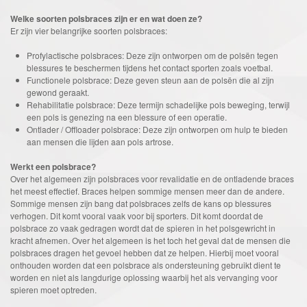
Welke soorten polsbraces zijn er en wat doen ze?
Er zijn vier belangrijke soorten polsbraces:
Profylactische polsbraces: Deze zijn ontworpen om de polsën tegen
blessures te beschermen tijdens het contact sporten zoals voetbal.
Functionele polsbrace: Deze geven steun aan de polsën die al zijn
gewond geraakt.
Rehabilitatie polsbrace: Deze termijn schadelijke pols beweging, terwijl
een pols is genezing na een blessure of een operatie.
Ontlader / Offloader polsbrace: Deze zijn ontworpen om hulp te bieden
aan mensen die lijden aan pols artrose.
Werkt een polsbrace?
Over het algemeen zijn polsbraces voor revalidatie en de ontladende braces
het meest effectief. Braces helpen sommige mensen meer dan de andere.
Sommige mensen zijn bang dat polsbraces zelfs de kans op blessures
verhogen. Dit komt vooral vaak voor bij sporters. Dit komt doordat de
polsbrace zo vaak gedragen wordt dat de spieren in het polsgewricht in
kracht afnemen. Over het algemeen is het toch het geval dat de mensen die
polsbraces dragen het gevoel hebben dat ze helpen. Hierbij moet vooral
onthouden worden dat een polsbrace als ondersteuning gebruikt dient te
worden en niet als langdurige oplossing waarbij het als vervanging voor
spieren moet optreden.