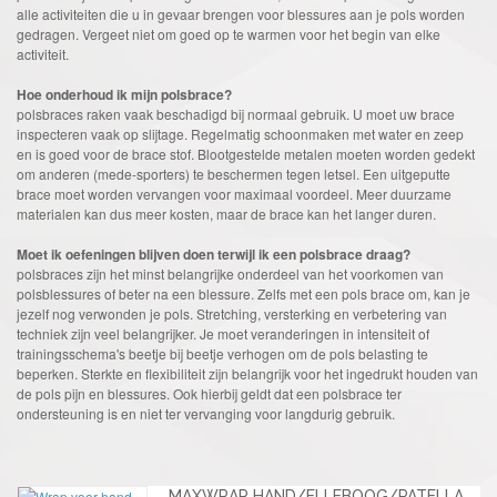
alle activiteiten die u in gevaar brengen voor blessures aan je pols worden
gedragen. Vergeet niet om goed op te warmen voor het begin van elke
activiteit.
Hoe onderhoud ik mijn polsbrace?
polsbraces raken vaak beschadigd bij normaal gebruik. U moet uw brace
inspecteren vaak op slijtage. Regelmatig schoonmaken met water en zeep
en is goed voor de brace stof. Blootgestelde metalen moeten worden gedekt
om anderen (mede-sporters) te beschermen tegen letsel. Een uitgeputte
brace moet worden vervangen voor maximaal voordeel. Meer duurzame
materialen kan dus meer kosten, maar de brace kan het langer duren.
Moet ik oefeningen blijven doen terwijl ik een polsbrace draag?
polsbraces zijn het minst belangrijke onderdeel van het voorkomen van
polsblessures of beter na een blessure. Zelfs met een pols brace om, kan je
jezelf nog verwonden je pols. Stretching, versterking en verbetering van
techniek zijn veel belangrijker. Je moet veranderingen in intensiteit of
trainingsschema's beetje bij beetje verhogen om de pols belasting te
beperken. Sterkte en flexibiliteit zijn belangrijk voor het ingedrukt houden van
de pols pijn en blessures. Ook hierbij geldt dat een polsbrace ter
ondersteuning is en niet ter vervanging voor langdurig gebruik.
MAXWRAP HAND/ELLEBOOG/PATELLA