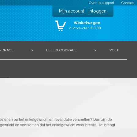
Over lp support
Contact
Mijn account
Inloggen
Winkelwagen
€ 0,00
0 Producten
NBRACE
>
ELLEBOOGBRACE
>
VOET
oefenen op het enkelgewricht en revalidatie versnellen? Dan zijn de
ewricht en voorkomen dat het enkelgewricht weer breekt. Het brengt