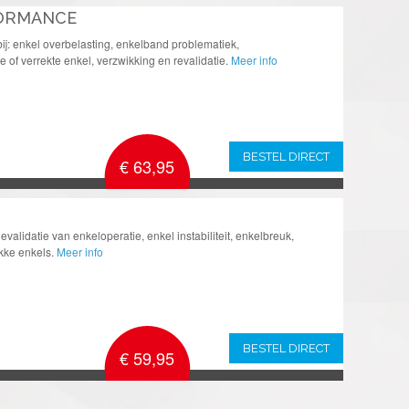
FORMANCE
ij: enkel overbelasting, enkelband problematiek,
of verrekte enkel, verzwikking en revalidatie.
Meer info
BESTEL DIRECT
€ 63,95
validatie van enkeloperatie, enkel instabiliteit, enkelbreuk,
kke enkels.
Meer info
BESTEL DIRECT
€ 59,95