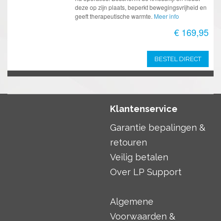
deze op zijn plaats, beperkt bewegingsvrijheid en
geeft therapeutische warmte.
Meer info
€ 169,95
BESTEL DIRECT
Klantenservice
Garantie bepalingen &
retouren
Veilig betalen
Over LP Support
Algemene
Voorwaarden &