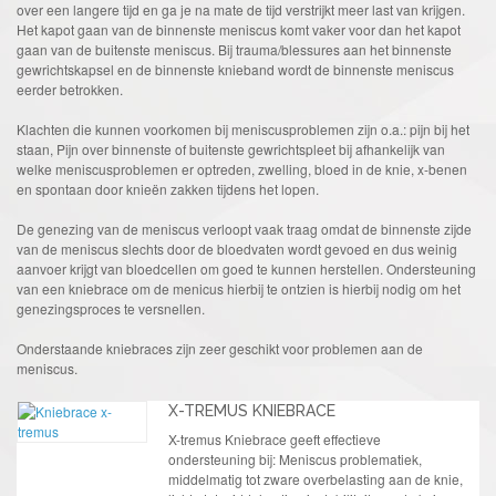
over een langere tijd en ga je na mate de tijd verstrijkt meer last van krijgen.
Het kapot gaan van de binnenste meniscus komt vaker voor dan het kapot
gaan van de buitenste meniscus. Bij trauma/blessures aan het binnenste
gewrichtskapsel en de binnenste knieband wordt de binnenste meniscus
eerder betrokken.
Klachten die kunnen voorkomen bij meniscusproblemen zijn o.a.: pijn bij het
staan, Pijn over binnenste of buitenste gewrichtspleet bij afhankelijk van
welke meniscusproblemen er optreden, zwelling, bloed in de knie, x-benen
en spontaan door knieën zakken tijdens het lopen.
De genezing van de meniscus verloopt vaak traag omdat de binnenste zijde
van de meniscus slechts door de bloedvaten wordt gevoed en dus weinig
aanvoer krijgt van bloedcellen om goed te kunnen herstellen. Ondersteuning
van een kniebrace om de menicus hierbij te ontzien is hierbij nodig om het
genezingsproces te versnellen.
Onderstaande kniebraces zijn zeer geschikt voor problemen aan de
meniscus.
X-TREMUS KNIEBRACE
X-tremus Kniebrace geeft effectieve
ondersteuning bij: Meniscus problematiek,
middelmatig tot zware overbelasting aan de knie,