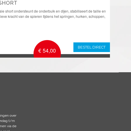
 SHORT
 short ondersteunt de onderbuik en dijen, stabiliseert de taille en
sieve kracht van de spieren tijdens het springen, hurken, schoppen,
BESTEL DIRECT
€ 54,00
ingen over
andag t/m
emen via de