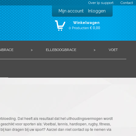
Over lp support
Contact
Mijn account
Inloggen
Winkelwagen
€ 0,00
0 Producten
NBRACE
>
ELLEBOOGBRACE
>
VOET
bloeding. Dat heeft als resultaat dat het uithoudingsvermogen wordt
chikt voor sporten als: Voetbal, tennis, hardlopen, rugby, fitness,
bij kan dragen bij uw sport? Aarzel dan niet contact op te nemen via