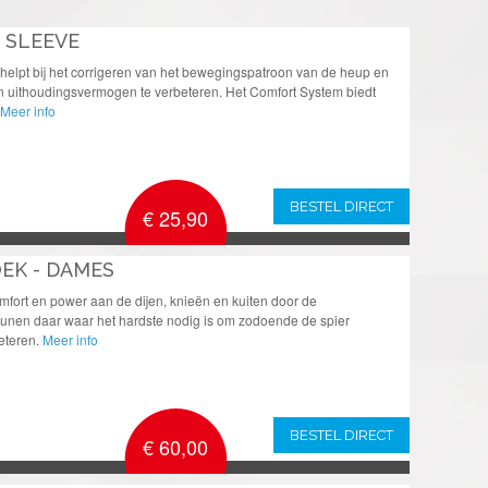
 SLEEVE
elpt bij het corrigeren van het bewegingspatroon van de heup en
n uithoudingsvermogen te verbeteren. Het Comfort System biedt
Meer info
BESTEL DIRECT
€ 25,90
EK - DAMES
mfort en power aan de dijen, knieën en kuiten door de
eunen daar waar het hardste nodig is om zodoende de spier
eteren.
Meer info
BESTEL DIRECT
€ 60,00