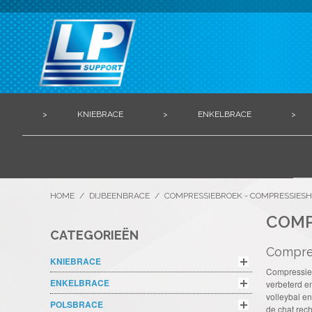
>
KNIEBRACE
>
ENKELBRACE
>
HOME
/
DIJBEENBRACE
/
COMPRESSIEBROEK - COMPRESSIES
COMP
CATEGORIEËN
Compres
KNIEBRACE
Compressieb
ENKELBRACE
verbeterd en
volleybal en
POLSBRACE
de chat rec