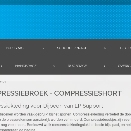
POLSBRACE
>
SCHOUDERBRACE
>
DIJBEE
>
HANDBRACE
>
RUGBRACE
>
OVERIG
HORT
RESSIEBROEK - COMPRESSIESHORT
siekleding voor Dijbeen van LP Support
roeken worden vaak gebruikt bij het sporten. Compressiekleding verbetert de door
 de blessurekansen aanzienlijk worden verminderd. Compressiebroekjes zijn zeer ges
 nog veel meer... Benieuwd welk compressiekledingstuk het beste bij u past, en het 
htsonderaan de pagina.