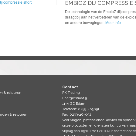
EMBIOZ DIJ COMPRESSIE
De technologie van de EmbioZ dij compressie
draagt bij aan het verbeteren van de explo
en andere bewegingen.
Meer info
Contact
en & retouren
PK Trading
Energiestraat 9
1135 GD Edam
Telefoon: 0299-463091
rden & retouren
Fax: 0299-463092
Voor vragen, professioneel advies en opmerk
onze producten en diensten kunt u van ma
vrijdag van 09:00 tot 17:00 uur contact opn