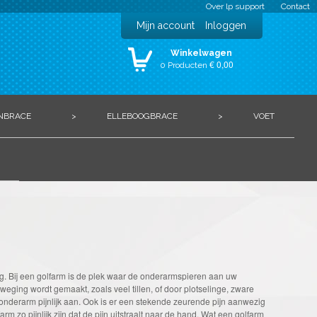
Over lp support
Contact
Mijn account
Inloggen
Winkelwagen
€ 0,00
0 Producten
NBRACE
>
ELLEBOOGBRACE
>
VOET
ng. Bij een golfarm is de plek waar de onderarmspieren aan uw
eging wordt gemaakt, zoals veel tillen, of door plotselinge, zware
e onderarm pijnlijk aan. Ook is er een stekende zeurende pijn aanwezig
zo pijnlijk zijn dat de pijn uitstraalt naar de hand. Wat een golfarm