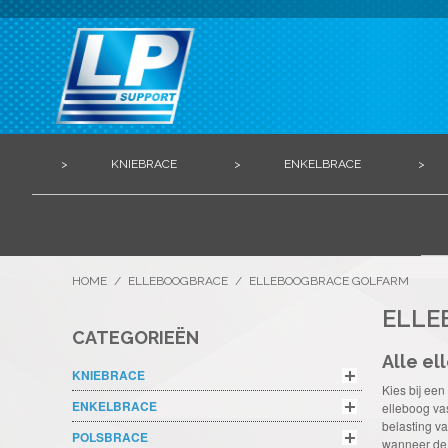
>
KNIEBRACE
>
ENKELBRACE
>
HOME
/
ELLEBOOGBRACE
/
ELLEBOOGBRACE GOLFARM
ELLE
CATEGORIEËN
Alle e
KNIEBRACE
Kies bij ee
ENKELBRACE
elleboog vas
belasting va
POLSBRACE
wanneer de p