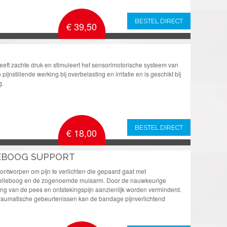
BESTEL DIRECT
€ 39,50
ft zachte druk en stimuleert het sensorimotorische systeem van
jnstillende werking bij overbelasting en irritatie en is geschikt bij
g.
BESTEL DIRECT
€ 18,00
LEBOOG SUPPORT
ontworpen om pijn te verlichten die gepaard gaat met
olfelleboog en de zogenoemde muisarm. Door de nauwkeurige
g van de pees en ontstekingspijn aanzienlijk worden verminderd.
 traumatische gebeurtenissen kan de bandage pijnverlichtend