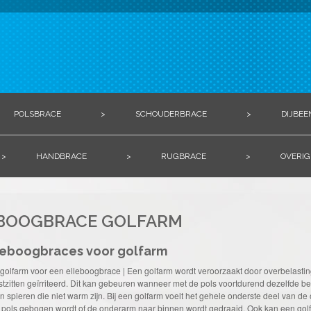
POLSBRACE
>
SCHOUDERBRACE
>
DIJBEE
>
HANDBRACE
>
RUGBRACE
>
OVERIG
BOOGBRACE GOLFARM
lleboogbraces voor golfarm
n golfarm voor een elleboogbrace | Een golfarm wordt veroorzaakt door overbelasti
tzitten geïrriteerd. Dit kan gebeuren wanneer met de pols voortdurend dezelfde bew
n spieren die niet warm zijn. Bij een golfarm voelt het gehele onderste deel van d
ols gebogen wordt of de onderarm naar binnen wordt gedraaid. Ook kan een golfarm 