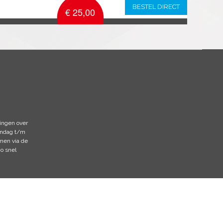
BESTEL DIRECT
€ 25,00
ingen over
andag t/m
emen via de
zo snel