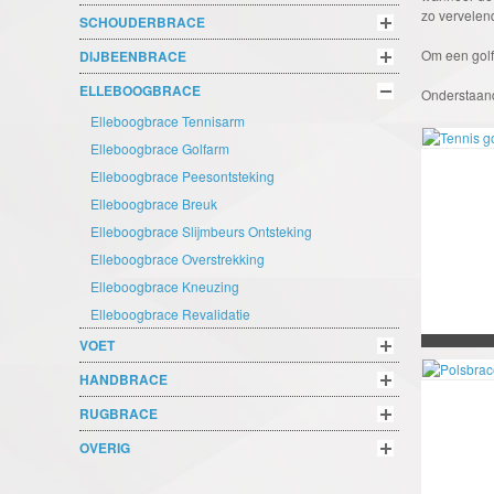
zo vervelend
SCHOUDERBRACE
Om een golf
DIJBEENBRACE
ELLEBOOGBRACE
Onderstaand
Elleboogbrace Tennisarm
Elleboogbrace Golfarm
Elleboogbrace Peesontsteking
Elleboogbrace Breuk
Elleboogbrace Slijmbeurs Ontsteking
Elleboogbrace Overstrekking
Elleboogbrace Kneuzing
Elleboogbrace Revalidatie
VOET
HANDBRACE
RUGBRACE
OVERIG