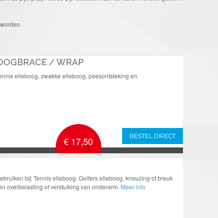
t worden.
OOGBRACE / WRAP
Tennis elleboog, zwakke elleboog, peesontsteking en
BESTEL DIRECT
€ 17,50
ebruiken bij: Tennis elleboog, Golfers elleboog, kneuzing of breuk
en overbelasting of verstuiking van onderarm.
Meer info