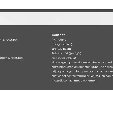
Contact
en & retouren
PK Trading
Energiestraat 9
1135 GD Edam
Telefoon: 0299-463091
rden & retouren
Fax: 0299-463092
Voor vragen, professioneel advies en opmerk
onze producten en diensten kunt u van ma
vrijdag van 09:00 tot 17:00 uur contact opn
chat of het
contactformulier
. Wij zullen dan 
mogeijk contact met u opnemen.