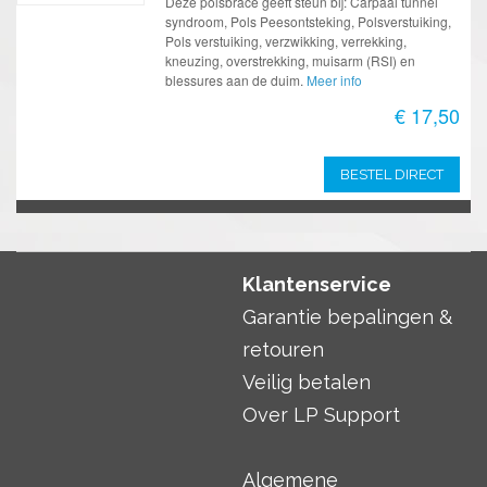
Deze polsbrace geeft steun bij: Carpaal tunnel
syndroom, Pols Peesontsteking, Polsverstuiking,
Pols verstuiking, verzwikking, verrekking,
kneuzing, overstrekking, muisarm (RSI) en
blessures aan de duim.
Meer info
€ 17,50
BESTEL DIRECT
Klantenservice
Garantie bepalingen &
retouren
Veilig betalen
Over LP Support
Algemene