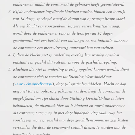
ondernemer, nadat de consument de gebreken heeft geconstateerd.
Bij de ondernemer ingediende klachten worden binnen een termijn
van 14 dagen gerekend vanaf de datum van ontvangst beantwoord.
Als een klacht een voorzienbaar langere verwerkingstijd vraagt,
wordt door de ondernemer binnen de termijn van 14 dagen
geantwoord met een bericht van ontvangst en een indicatie wanneer
de consument een meer uitvoerig antwoord kan verwachten.
Indien de klacht niet in onderling overleg kan worden opgelost
ontstaat een geschil dat vatbaar is voor de geschillenregeling.
Klachten die niet in onderling overleg opgelost kunnen worden dient
de consument zich te wenden tot Stichting WebwinkelKeur
(
www.webwinkelkeur.nl
), deze zal gratis bemiddelen. Mocht er dan
nog niet tot een oplossing gekomen worden, heeft de consument de
mogelijkheid om zijn klacht door Stichting GeschilOnline te laten
behandelen, de uitspraak hiervan is bindend en zowel ondernemer
als consument stemmen in met deze bindende uitspraak. Aan het
voorleggen van een geschil aan deze geschillencommissie zijn kosten
verbonden die door de consument betaalt dienen te worden aan de
betreffende commissie.