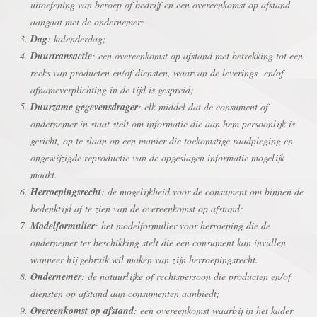
uitoefening van beroep of bedrijf en een overeenkomst op afstand
aangaat met de ondernemer;
Dag
: kalenderdag;
Duurtransactie
: een overeenkomst op afstand met betrekking tot een
reeks van producten en/of diensten, waarvan de leverings- en/of
afnameverplichting in de tijd is gespreid;
Duurzame gegevensdrager
: elk middel dat de consument of
ondernemer in staat stelt om informatie die aan hem persoonlijk is
gericht, op te slaan op een manier die toekomstige raadpleging en
ongewijzigde reproductie van de opgeslagen informatie mogelijk
maakt.
Herroepingsrecht
: de mogelijkheid voor de consument om binnen de
bedenktijd af te zien van de overeenkomst op afstand;
Modelformulier
: het modelformulier voor herroeping die de
ondernemer ter beschikking stelt die een consument kan invullen
wanneer hij gebruik wil maken van zijn herroepingsrecht.
Ondernemer
: de natuurlijke of rechtspersoon die producten en/of
diensten op afstand aan consumenten aanbiedt;
Overeenkomst op afstand
: een overeenkomst waarbij in het kader