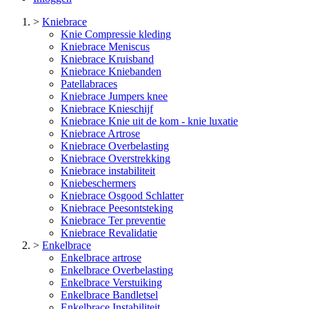
>
Kniebrace
Knie Compressie kleding
Kniebrace Meniscus
Kniebrace Kruisband
Kniebrace Kniebanden
Patellabraces
Kniebrace Jumpers knee
Kniebrace Knieschijf
Kniebrace Knie uit de kom - knie luxatie
Kniebrace Artrose
Kniebrace Overbelasting
Kniebrace Overstrekking
Kniebrace instabiliteit
Kniebeschermers
Kniebrace Osgood Schlatter
Kniebrace Peesontsteking
Kniebrace Ter preventie
Kniebrace Revalidatie
>
Enkelbrace
Enkelbrace artrose
Enkelbrace Overbelasting
Enkelbrace Verstuiking
Enkelbrace Bandletsel
Enkelbrace Instabiliteit