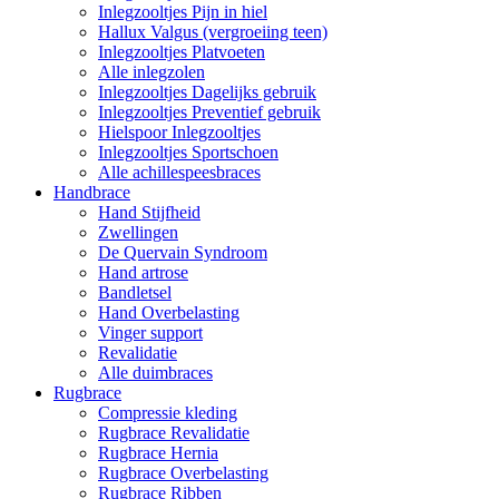
Inlegzooltjes Pijn in hiel
Hallux Valgus (vergroeiing teen)
Inlegzooltjes Platvoeten
Alle inlegzolen
Inlegzooltjes Dagelijks gebruik
Inlegzooltjes Preventief gebruik
Hielspoor Inlegzooltjes
Inlegzooltjes Sportschoen
Alle achillespeesbraces
Handbrace
Hand Stijfheid
Zwellingen
De Quervain Syndroom
Hand artrose
Bandletsel
Hand Overbelasting
Vinger support
Revalidatie
Alle duimbraces
Rugbrace
Compressie kleding
Rugbrace Revalidatie
Rugbrace Hernia
Rugbrace Overbelasting
Rugbrace Ribben