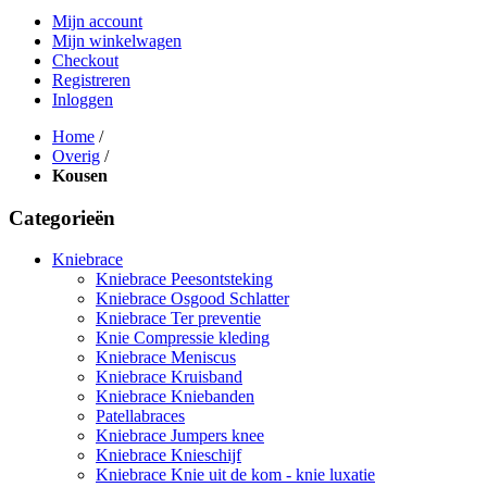
Mijn account
Mijn winkelwagen
Checkout
Registreren
Inloggen
Home
/
Overig
/
Kousen
Categorieën
Kniebrace
Kniebrace Peesontsteking
Kniebrace Osgood Schlatter
Kniebrace Ter preventie
Knie Compressie kleding
Kniebrace Meniscus
Kniebrace Kruisband
Kniebrace Kniebanden
Patellabraces
Kniebrace Jumpers knee
Kniebrace Knieschijf
Kniebrace Knie uit de kom - knie luxatie