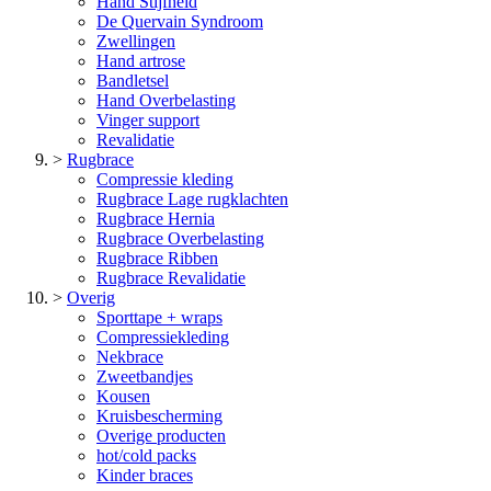
Hand Stijfheid
De Quervain Syndroom
Zwellingen
Hand artrose
Bandletsel
Hand Overbelasting
Vinger support
Revalidatie
>
Rugbrace
Compressie kleding
Rugbrace Lage rugklachten
Rugbrace Hernia
Rugbrace Overbelasting
Rugbrace Ribben
Rugbrace Revalidatie
>
Overig
Sporttape + wraps
Compressiekleding
Nekbrace
Zweetbandjes
Kousen
Kruisbescherming
Overige producten
hot/cold packs
Kinder braces