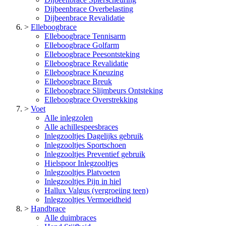
Dijbeenbrace Overbelasting
Dijbeenbrace Revalidatie
>
Elleboogbrace
Elleboogbrace Tennisarm
Elleboogbrace Golfarm
Elleboogbrace Peesontsteking
Elleboogbrace Revalidatie
Elleboogbrace Kneuzing
Elleboogbrace Breuk
Elleboogbrace Slijmbeurs Ontsteking
Elleboogbrace Overstrekking
>
Voet
Alle inlegzolen
Alle achillespeesbraces
Inlegzooltjes Dagelijks gebruik
Inlegzooltjes Sportschoen
Inlegzooltjes Preventief gebruik
Hielspoor Inlegzooltjes
Inlegzooltjes Platvoeten
Inlegzooltjes Pijn in hiel
Hallux Valgus (vergroeiing teen)
Inlegzooltjes Vermoeidheid
>
Handbrace
Alle duimbraces