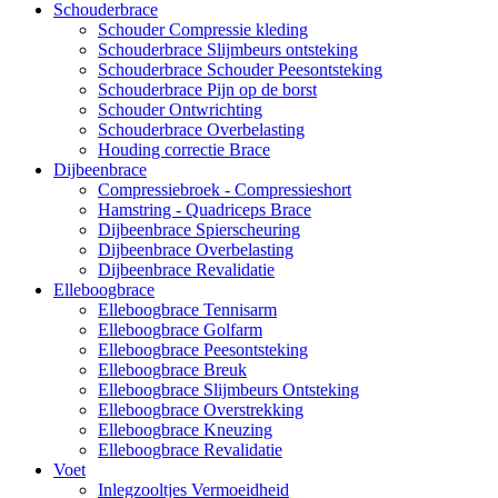
Schouderbrace
Schouder Compressie kleding
Schouderbrace Slijmbeurs ontsteking
Schouderbrace Schouder Peesontsteking
Schouderbrace Pijn op de borst
Schouder Ontwrichting
Schouderbrace Overbelasting
Houding correctie Brace
Dijbeenbrace
Compressiebroek - Compressieshort
Hamstring - Quadriceps Brace
Dijbeenbrace Spierscheuring
Dijbeenbrace Overbelasting
Dijbeenbrace Revalidatie
Elleboogbrace
Elleboogbrace Tennisarm
Elleboogbrace Golfarm
Elleboogbrace Peesontsteking
Elleboogbrace Breuk
Elleboogbrace Slijmbeurs Ontsteking
Elleboogbrace Overstrekking
Elleboogbrace Kneuzing
Elleboogbrace Revalidatie
Voet
Inlegzooltjes Vermoeidheid