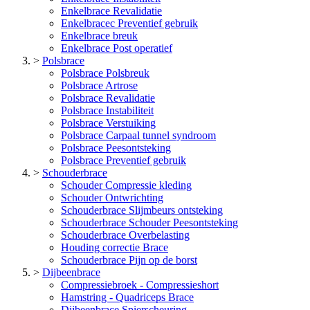
Enkelbrace Revalidatie
Enkelbracec Preventief gebruik
Enkelbrace breuk
Enkelbrace Post operatief
>
Polsbrace
Polsbrace Polsbreuk
Polsbrace Artrose
Polsbrace Revalidatie
Polsbrace Instabiliteit
Polsbrace Verstuiking
Polsbrace Carpaal tunnel syndroom
Polsbrace Peesontsteking
Polsbrace Preventief gebruik
>
Schouderbrace
Schouder Compressie kleding
Schouder Ontwrichting
Schouderbrace Slijmbeurs ontsteking
Schouderbrace Schouder Peesontsteking
Schouderbrace Overbelasting
Houding correctie Brace
Schouderbrace Pijn op de borst
>
Dijbeenbrace
Compressiebroek - Compressieshort
Hamstring - Quadriceps Brace
Dijbeenbrace Spierscheuring