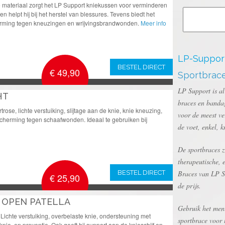
 materiaal zorgt het LP Support kniekussen voor verminderen
 en helpt hij bij het herstel van blessures. Tevens biedt het
erming tegen kneuzingen en wrijvingsbrandwonden.
Meer info
LP-Suppor
BESTEL DIRECT
€ 49,90
Sportbrace
LP Support is al
HT
braces en bandag
rtrose, lichte verstuiking, slijtage aan de knie, knie kneuzing,
voor de meest ve
escherming tegen schaafwonden. Ideaal te gebruiken bij
de voet, enkel, k
De sportbraces z
therapeutische, 
BESTEL DIRECT
Braces van LP Su
€ 25,90
de prijs.
 OPEN PATELLA
Gebruik het menu
 Lichte verstuiking, overbelaste knie, ondersteuning met
sportbrace voor 
 knie, en preventie. Ook geeft hij support aan de knieschijf en