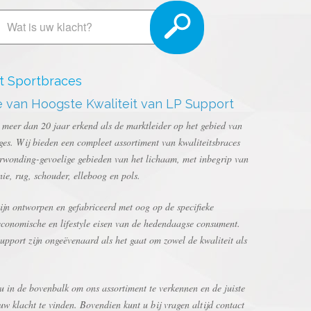
t Sportbraces
 van Hoogste Kwaliteit van LP Support
 meer dan 20 jaar erkend als de marktleider op het gebied van
es. Wij bieden een compleet assortiment van kwaliteitsbraces
rwonding-gevoelige gebieden van het lichaam, met inbegrip van
nie, rug, schouder, elleboog en pols.
ijn ontworpen en gefabriceerd met oog op de specifieke
economische en lifestyle eisen van de hedendaagse consument.
pport zijn ongeëvenaard als het gaat om zowel de kwaliteit als
 in de bovenbalk om ons assortiment te verkennen en de juiste
uw klacht te vinden. Bovendien kunt u bij vragen altijd contact