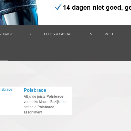
NBRACE
>
ELLEBOOGBRACE
>
VOET
Polsbrace
Altijd de juiste
Polsbrace
voor elke klacht. Bekijk
hier
het hele
Polsbrace
assortiment