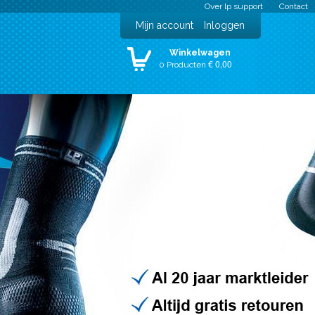
Over lp support
Contact
Mijn account
Inloggen
Winkelwagen
€ 0,00
0 Producten