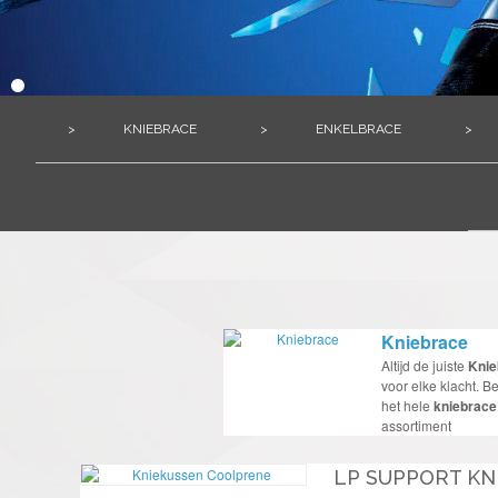
>
KNIEBRACE
>
ENKELBRACE
>
Kniebrace
Altijd de juiste
Knie
voor elke klacht. Be
het hele
kniebrace
assortiment
LP SUPPORT K