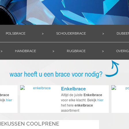
POLSBRACE
>
SCHOUDERBRACE
>
DIJBEE
>
HANDBRACE
>
RUGBRACE
>
OVERIG
Enkelbrace
brace
Altijd de juiste
Enkelbrace
kijk
hier
voor elke klacht. Bekijk
hier
het hele
enkelbrace
assortiment
NIEKUSSEN COOLPRENE