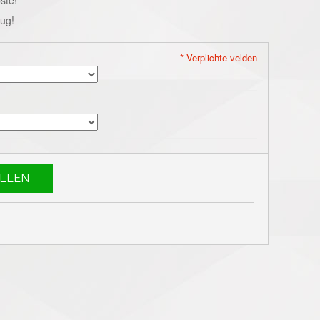
rug!
* Verplichte velden
LLEN