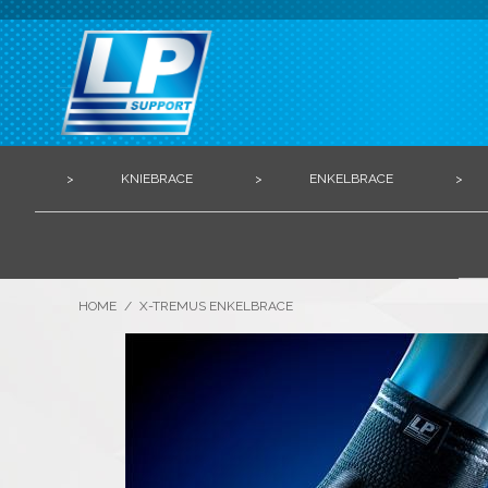
>
KNIEBRACE
>
ENKELBRACE
>
HOME
/
X-TREMUS ENKELBRACE