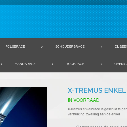
POLSBRACE
>
SCHOUDERBRACE
>
DIJBEE
>
HANDBRACE
>
RUGBRACE
>
OVERIG
X-TREMUS ENKE
IN VOORRAAD
X-Tremus enkelbrace is geschikt te gebr
verstuiking, zwelling aan de enkel
Gegarandeerd de goedkoop