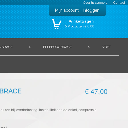
Over lp support
Contact
Mijn account
Inloggen
Winkelwagen
€ 0,00
0 Producten
NBRACE
>
ELLEBOOGBRACE
>
VOET
€ 47,00
LBRACE
uiken bij: overbelasting, instabiliteit aan de enkel, compressie,
ste!