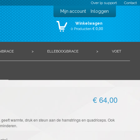
Over lp support
Contact
Mijn account
Inloggen
Winkelwagen
€ 0,00
0 Producten
NBRACE
>
ELLEBOOGBRACE
>
VOET
€ 64,00
k geeft warmte, druk en steun aan de hamstrings en quadriceps. Ook
erminderen.
ste!