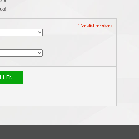
rug!
* Verplichte velden
LLEN