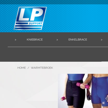
>
KNIEBRACE
>
ENKELBRACE
>
HOME
/
WARMTEBROEK