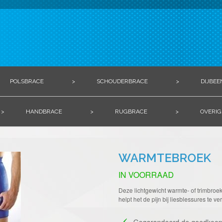
POLSBRACE
>
SCHOUDERBRACE
>
DIJBEE
>
HANDBRACE
>
RUGBRACE
>
OVERIG
WARMTEBROEK
IN VOORRAAD
Deze lichtgewicht warmte- of trimbroe
helpt het de pijn bij liesblessures te v
Gegarandeerd de goedkoop