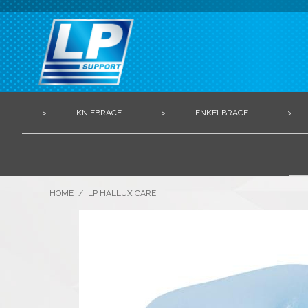
>
KNIEBRACE
>
ENKELBRACE
>
HOME
/
LP HALLUX CARE