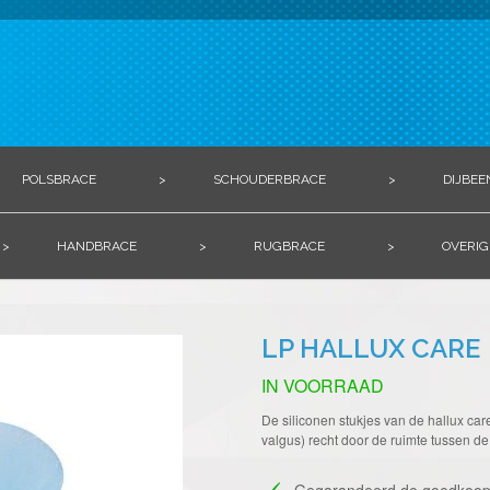
POLSBRACE
>
SCHOUDERBRACE
>
DIJBEE
>
HANDBRACE
>
RUGBRACE
>
OVERIG
LP HALLUX CARE
IN VOORRAAD
De siliconen stukjes van de hallux care
valgus) recht door de ruimte tussen de
Gegarandeerd de goedkoop