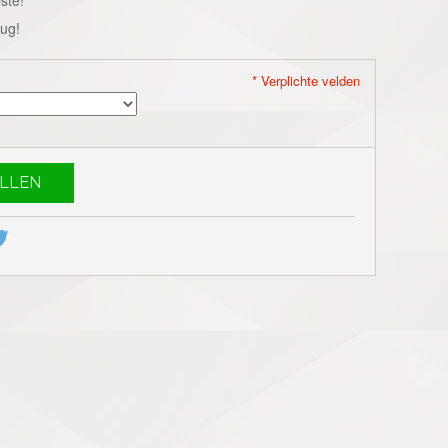
rug!
* Verplichte velden
LLEN