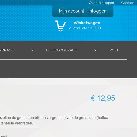
Over lp support
Contact
Mijn account
Inloggen
Winkelwagen
€ 0,00
0 Producten
NBRACE
>
ELLEBOOGBRACE
>
VOET
€ 12,95
zetten de grote teen bij een vergroeiing van de grote teen (hallux
 tenen te verbreden.
ste!