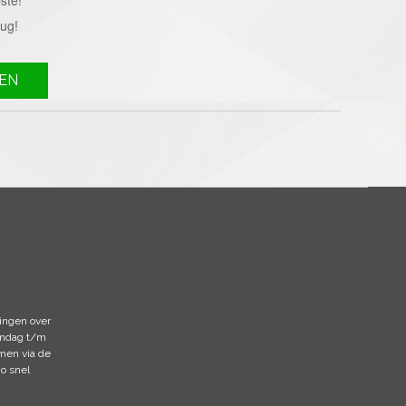
rug!
EN
ingen over
andag t/m
emen via de
zo snel