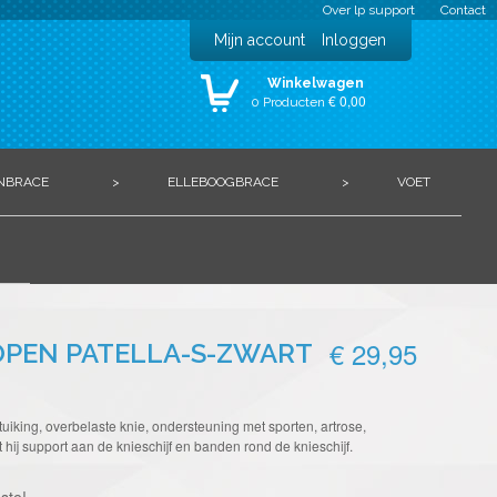
Over lp support
Contact
Mijn account
Inloggen
Winkelwagen
€ 0,00
0 Producten
NBRACE
>
ELLEBOOGBRACE
>
VOET
€ 29,95
OPEN PATELLA-S-ZWART
tuiking, overbelaste knie, ondersteuning met sporten, artrose,
t hij support aan de knieschijf en banden rond de knieschijf.
ste!