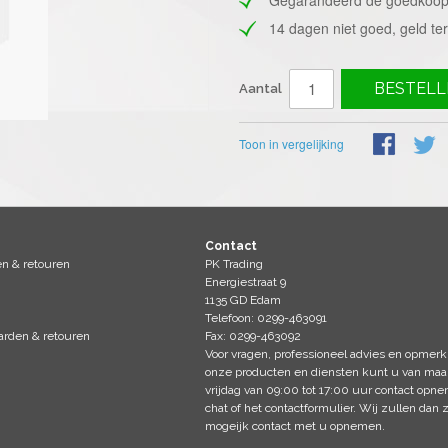
14 dagen niet goed, geld te
BESTELL
Aantal
Toon in vergelijking
Contact
en & retouren
PK Trading
Energiestraat 9
1135 GD Edam
Telefoon: 0299-463091
rden & retouren
Fax: 0299-463092
Voor vragen, professioneel advies en opmerk
onze producten en diensten kunt u van ma
vrijdag van 09:00 tot 17:00 uur contact opn
chat of het
contactformulier
. Wij zullen dan 
mogeijk contact met u opnemen.