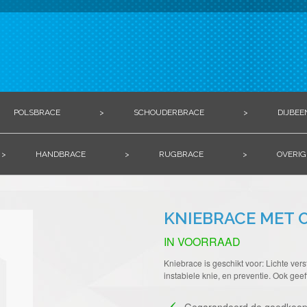
POLSBRACE
>
SCHOUDERBRACE
>
DIJBEE
>
HANDBRACE
>
RUGBRACE
>
OVERIG
KNIEBRACE MET 
IN VOORRAAD
Kniebrace is geschikt voor: Lichte vers
instabiele knie, en preventie. Ook geef
Gegarandeerd de goedkoop