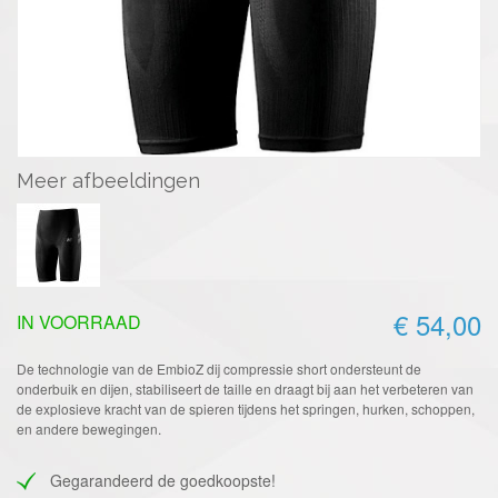
Meer afbeeldingen
€ 54,00
IN VOORRAAD
De technologie van de EmbioZ dij compressie short ondersteunt de
onderbuik en dijen, stabiliseert de taille en draagt bij aan het verbeteren van
de explosieve kracht van de spieren tijdens het springen, hurken, schoppen,
en andere bewegingen.
Gegarandeerd de goedkoopste!