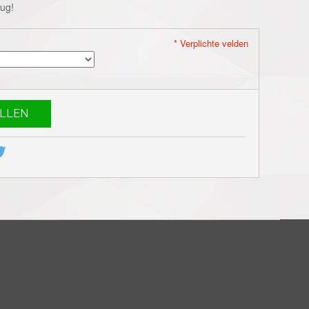
rug!
* Verplichte velden
LLEN