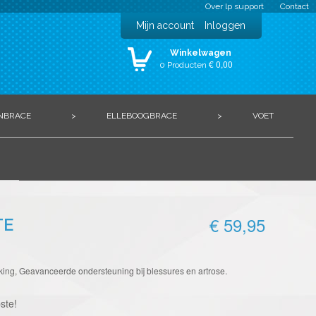
Over lp support
Contact
Mijn account
Inloggen
Winkelwagen
€ 0,00
0 Producten
NBRACE
>
ELLEBOOGBRACE
>
VOET
€ 59,95
TE
tuiking, Geavanceerde ondersteuning bij blessures en artrose.
ste!