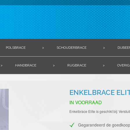
POLSBRACE
>
SCHOUDERBRACE
>
DIJBEE
>
HANDBRACE
>
RUGBRACE
>
OVERIG
ENKELBRACE ELI
IN VOORRAAD
Enkelbrace Elite is geschikt bij: Vers
Gegarandeerd de goedkoop