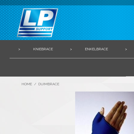
>
KNIEBRACE
>
ENKELBRACE
>
HOME
/
DUIMBRACE