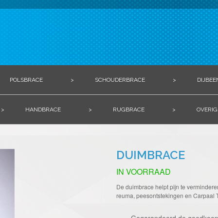
POLSBRACE
>
SCHOUDERBRACE
>
DIJBEE
>
HANDBRACE
>
RUGBRACE
>
OVERIG
DUIMBRACE
IN VOORRAAD
De duimbrace helpt pijn te verminderen
reuma, peesontstekingen en Carpaal 
Gegarandeerd de goedkoop