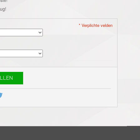
rug!
* Verplichte velden
LLEN