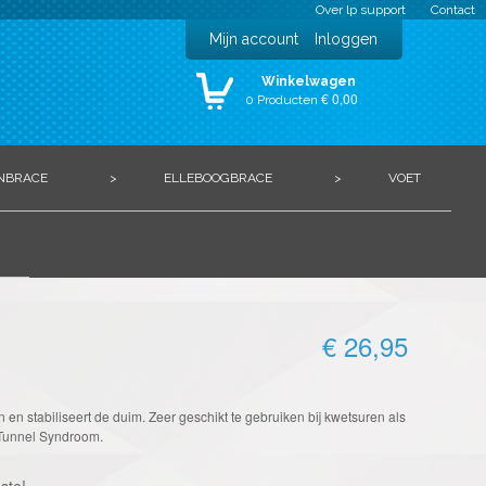
Over lp support
Contact
Mijn account
Inloggen
Winkelwagen
€ 0,00
0 Producten
NBRACE
>
ELLEBOOGBRACE
>
VOET
€ 26,95
 en stabiliseert de duim. Zeer geschikt te gebruiken bij kwetsuren als
Tunnel Syndroom.
ste!