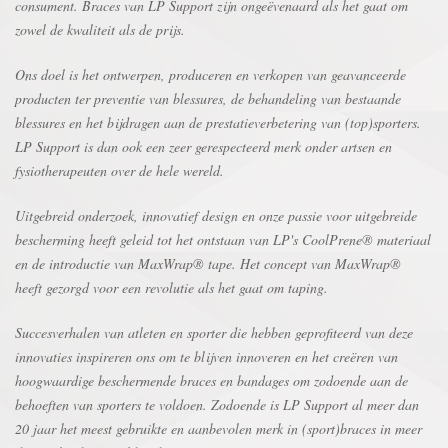
consument. Braces van LP Support zijn ongeëvenaard als het gaat om
zowel de kwaliteit als de prijs.
Ons doel is het ontwerpen, produceren en verkopen van geavanceerde
producten ter preventie van blessures, de behandeling van bestaande
blessures en het bijdragen aan de prestatieverbetering van (top)sporters.
LP Support is dan ook een zeer gerespecteerd merk onder artsen en
fysiotherapeuten over de hele wereld.
Uitgebreid onderzoek, innovatief design en onze passie voor uitgebreide
bescherming heeft geleid tot het ontstaan van LP's CoolPrene® materiaal
en de introductie van MaxWrap® tape. Het concept van MaxWrap®
heeft gezorgd voor een revolutie als het gaat om taping.
Succesverhalen van atleten en sporter die hebben geprofiteerd van deze
innovaties inspireren ons om te blijven innoveren en het creëren van
hoogwaardige beschermende braces en bandages om zodoende aan de
behoeften van sporters te voldoen. Zodoende is LP Support al meer dan
20 jaar het meest gebruikte en aanbevolen merk in (sport)braces in meer